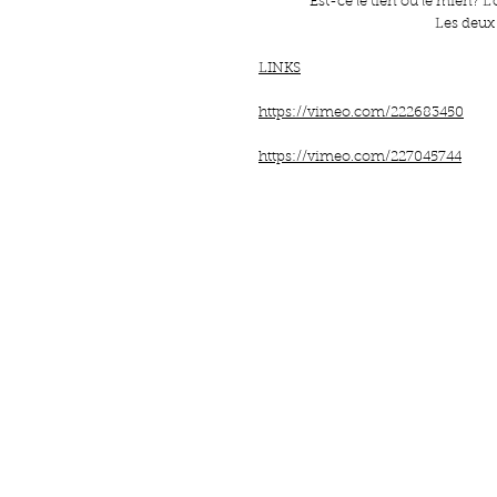
Est-ce le tien ou le mien? L
Les deux
LINKS
https://vimeo.com/222683450
https://vimeo.com/227045744