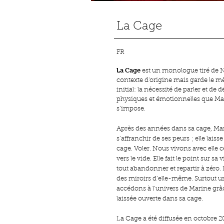
La Cage
FR
La Cage
est un monologue tiré de Niu
contexte d'origine mais garde le m
initial: la nécessité de parler et de d
physiques et émotionnelles que Mar
s’impose.
Après des années dans sa cage, Ma
s’affranchir de ses peurs ; elle laisse
cage. Voler. Nous vivons avec elle
vers le vide. Elle fait le point sur s
tout abandonner et repartir à zéro
des miroirs d’elle-même. Surtout u
accédons à l’univers de Marine grâc
laissée ouverte dans sa cage.
La Cage a été diffusée en octobre 20