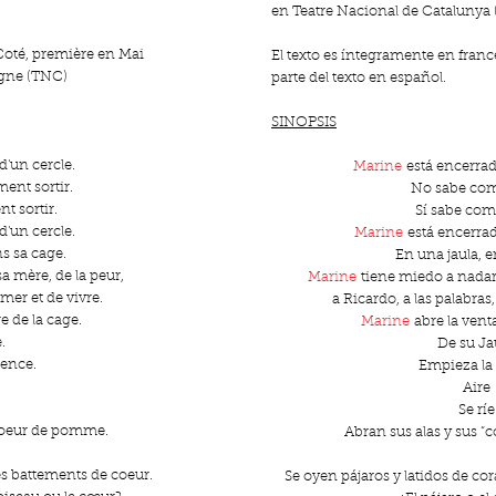
en Teatre Nacional de Catalunya
Coté, première en Mai
El texto es íntegramente en franc
ogne (TNC)
parte del texto en español.
SINOPSIS
d'un cercle.
Marine
está encerrad
ment sortir.
No sabe como
nt sortir.
Sí sabe como
d'un cercle.
Marine
está encerrad
s sa cage.
En una jaula, en
a mère, de la peur,
Marine
tiene miedo a nadar
imer et de vivre.
a Ricardo, a las palabras,
e de la cage.
Marine
abre la venta
.
De su Ja
ence.
Empieza la
Aire
Se ríe
 coeur de pomme.
Abran sus alas y sus 
s battements de coeur.
Se oyen pájaros y latidos de cor