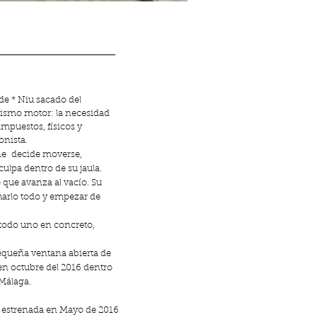
de * Niu sacado del
mismo motor: la necesidad
impuestos, físicos y
onista.
ne decide moverse,
culpa dentro de su jaula.
e que avanza al vacío. Su
harlo todo y empezar de
etodo uno en concreto,
pequeña ventana abierta de
en octubre del 2016 dentro
 Málaga.
é estrenada en Mayo de 2016