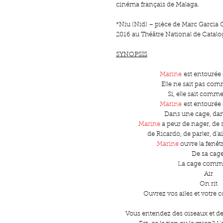
cinéma français de Malaga.
*Niu (Nid) – pièce de Marc Garcia 
2016 au Théâtre National de Catal
SYNOPSIS
Marine
est entourée 
Elle ne sait pas com
Si, elle sait comme
Marine
est entourée 
Dans une cage, dan
Marine
a peur de nager, de s
de Ricardo, de parler, d'a
Marine
ouvre la fenêtr
De sa cage
La cage comm
Air
On rit
Ouvrez vos ailes et votre
Vous entendez des oiseaux et de