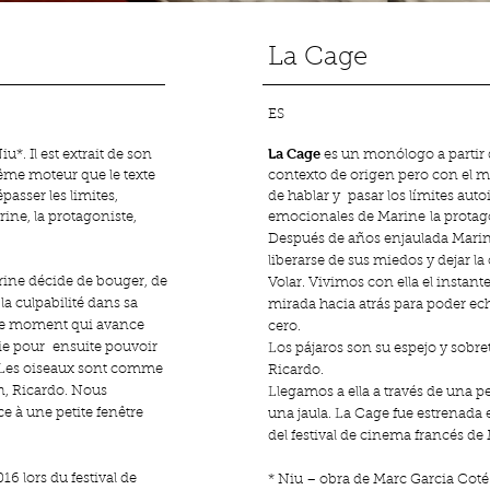
La Cage
ES
La Cage
*. Il est extrait de son
es un monólogo a partir 
ême moteur que le texte
contexto de origen pero con el 
épasser les limites,
de hablar y pasar los límites auto
ine, la protagoniste,
emocionales de Marine la protag
Después de años enjaulada Mari
liberarse de sus miedos y dejar la 
rine décide de bouger, de
Volar. Vivimos con ella el instant
 la culpabilité dans sa
mirada hacia atrás para poder ec
 ce moment qui avance
cero.
a vie pour ensuite pouvoir
Los pájaros son su espejo y sobr
. Les oiseaux sont comme
Ricardo.
n, Ricardo. Nous
Llegamos a ella a través de una 
e à une petite fenêtre
una jaula. La Cage fue estrenada 
del festival de cinema francés de
16 lors du festival de
* Niu – obra de Marc Garcia Cot